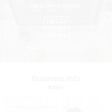
株
式
会
社
ト
ー
タ
ル
オ
フ
ィ
ス
パ
ー
ト
ナ
ー
Business info
事業紹介