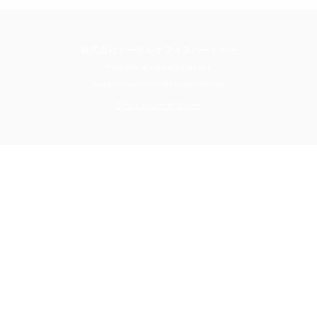
株式会社トータルオフィスパートナー
〒104-0031 東京都中央区京橋2-16-1
Copyright © TOTAL OFFICE PARTNER. ALL RIGHTS RESERVED.
プライバシーポリシー