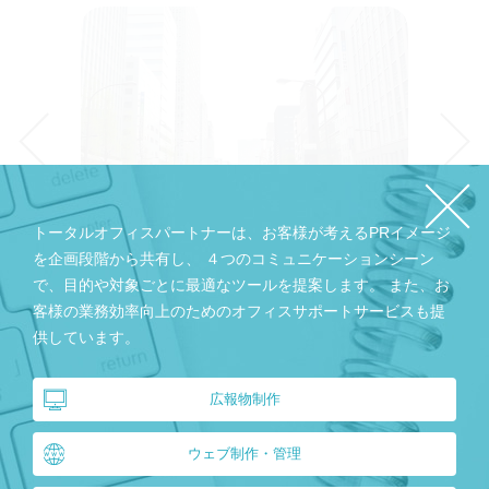
トータルオフィスパートナーは、お客様が考えるPRイメージ
を企画段階から共有し、
４つのコミュニケーションシーン
ビル管理事業部
で、目的や対象ごとに最適なツールを提案します。
また、お
『警備業 標識は
こちら
』
客様の業務効率向上のためのオフィスサポートサービスも提
供しています。
About us
広報物制作
会社紹介
ウェブ制作・管理
詳細はこちら