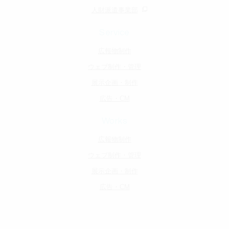
人財派遣事業部
Service
広報物制作
ウェブ制作・管理
展示企画・制作
広告・CM
Works
広報物制作
ウェブ制作・管理
展示企画・制作
広告・CM