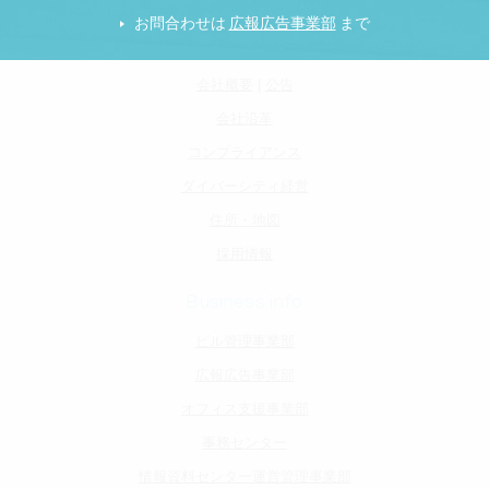
About us
お問合わせは
まで
広報広告事業部
社長メッセージ
会社概要
|
公告
会社沿革
コンプライアンス
ダイバーシティ経営
住所・地図
採用情報
Business info
ビル管理事業部
広報広告事業部
オフィス支援事業部
事務センター
情報資料センター運営管理事業部